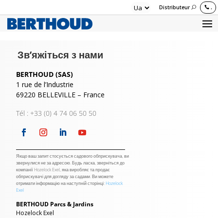
Distributeur
.
Зв’яжіться з нами
BERTHOUD (SAS)
1 rue de l’Industrie
69220 BELLEVILLE – France
Tél : +33 (0) 4 74 06 50 50
Якщо ваш запит стосується садового обприскувача, ви
звернулися не за адресою. Будь ласка, зверніться до
компанії Hozelock Exel, яка виробляє та продає
обприскувачі для догляду за садами. Ви можете
отримати інформацію на наступній сторінці:
Hozelock
Exel
BERTHOUD Parcs & Jardins
Hozelock Exel