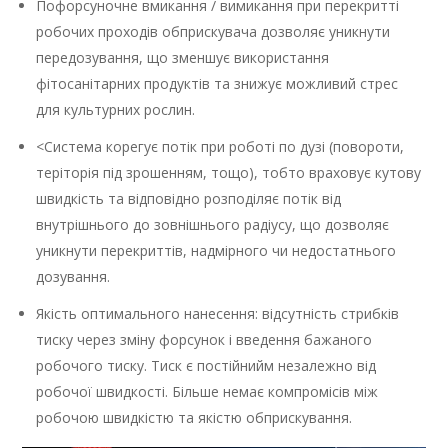
Пофорсуночне вмикання / вимикання при перекритті
робочих проходів обприскувача дозволяє уникнути
передозування, що зменшує використання
фітосанітарних продуктів та знижує можливий стрес
для культурних рослин.
<Система корегує потік при роботі по дузі (повороти,
теріторія під зрошенням, тощо), тобто враховує кутову
швидкість та відповідно розподіляє потік від
внутрішнього до зовнішнього радіусу, що дозволяє
уникнути перекриттів, надмірного чи недостатнього
дозування.
Якість оптимального нанесення: відсутність стрибків
тиску через зміну форсунок і введення бажаного
робочого тиску. Тиск є постійнийм незалежно від
робочої швидкості. Більше немає компромісів між
робочою швидкістю та якістю обприскування.