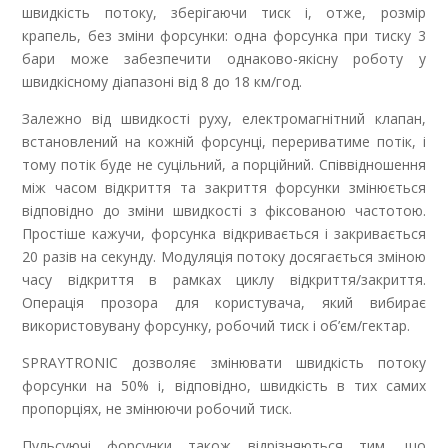
швидкість потоку, зберігаючи тиск і, отже, розмір
крапель, без зміни форсунки: одна форсунка при тиску 3
бари може забезпечити однаково-якісну роботу у
швидкісному діапазоні від 8 до 18 км/год.
Залежно від швидкості руху, електромагнітний клапан,
встановлений на кожній форсунці, перериватиме потік, і
тому потік буде не суцільний, а порційний. Співвідношення
між часом відкриття та закриття форсунки змінюється
відповідно до зміни швидкості з фіксованою частотою.
Простіше кажучи, форсунка відкривається і закривається
20 разів на секунду. Модуляція потоку досягається зміною
часу відкриття в рамках циклу відкриття/закриття.
Операція прозора для користувача, який вибирає
використовувану форсунку, робочий тиск і об’єм/гектар.
SPRAYTRONIC дозволяє змінювати швидкість потоку
форсунки на 50% і, відповідно, швидкість в тих самих
пропорціях, не змінюючи робочий тиск.
Пульсуючі форсунки також відрізняються тим, що