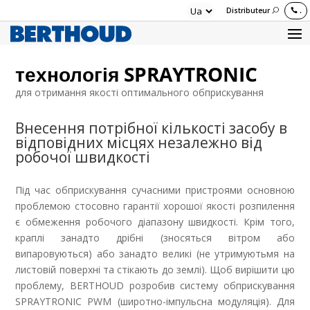
Distributeur
.
технологія SPRAYTRONIC
для отримання якості оптимального обприскування
Внесення потрібної кількості засобу в
відповідних місцях незалежно від
робочої швидкості
Під час обприскування сучасними пристроями основною
проблемою стосовно гарантії хорошої якості розпилення
є обмеження робочого діапазону швидкості. Крім того,
краплі занадто дрібні (зносяться вітром або
випаровуються) або занадто великі (не утримуютьмя на
листовій поверхні та стікають до землі). Щоб вирішити цю
проблему, BERTHOUD розробив систему обприскування
SPRAYTRONIC PWM (широтно-імпульсна модуляція). Для