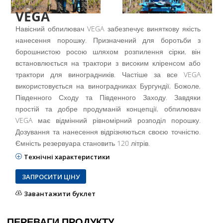
Обпилювачі
VEGA
Навісний обпилювач VEGA забезпечує виняткову якість
нанесення порошку. Призначений для боротьби з
борошнистою росою шляхом розпилення сірки, він
встановлюється на трактори з високим кліренсом або
трактори для виноградників. Частіше за все VEGA
використовується на виноградниках Бургундії, Божоле,
Південного Сходу та Південного Заходу. Завдяки
простій та добре продуманій концепції, обпилювач
VEGA має відмінний рівномірний розподіл порошку.
Дозування та нанесення відрізняються своєю точністю.
Ємність резервуара становить 120 літрів.
Технічні характеристики
ЗАПРОСИТИ ЦІНУ
Завантажити буклет
ПЕРЕВАГИ ПРОДУКТУ