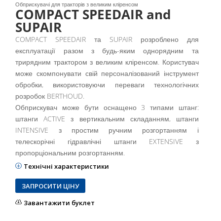
Обприскувачі для тракторів з великим кліренсом
COMPACT SPEEDAIR and
SUPAIR
COMPACT SPEEDAIR та SUPAIR розроблено для
експлуатації разом з будь-яким однорядним та
трирядним трактором з великим кліренсом. Користувач
може скомпонувати свій персоналізований інструмент
обробки, використовуючи переваги технологічних
розробок BERTHOUD.
Обприскувач може бути оснащено 3 типами штанг:
штанги ACTIVE з вертикальним складанням, штанги
INTENSIVE з простим ручним розгортанням і
телескорічні гідравлічні штанги EXTENSIVE з
пропорціональним розгортанням.
Технічні характеристики
ЗАПРОСИТИ ЦІНУ
Завантажити буклет