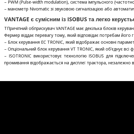
– PWM (Pulse-width modulation), система імпульсного (часто
– манометр Nivomatic зі звуковою сигналізацією або автомат
VANTAGE є сумісним із ISOBUS та легко керуєть
TПричіпний обприскувач VANTAGE має декілька блоків керуван
Фермер віддає перевагу тому, який відповідає потребам його 
– Блок керування EC TRONIC, який відображає основні параме
– Опціональний блок керування VT TRONIC, який об’єднує всі ф
– ISOTRONIC використовує технологію ISOBUS для підключенн
промивання відображається на дисплеї трактора, незалежно від