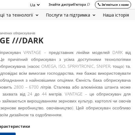
Знайти дистриб'ютора
Зв'яжіться з нами
ції та технології
Послуги та підтримка
Наша історія
ичіпних обприскувачів
GE ///DARK
бприскувач VANTAGE – представник лінійки моделей DARK від
е причіпний обприскувач з усіма доступними технологіями
обприскувача (насос OMEGA, ISO, SPRAYTRONIC, SNIPER, тощо) та,
ідповідає всім вимогам господарства, яке бажає використовувати
 обладнання з найновішими опціями. Ємність бака обприскувача
овить 2800 – 6700 літрів. Сталева або алюмінієва штанга може
 захвата від 24 до 44 метрів. VANTAGE – це обприскувач для
 займаються вирощуванням зернових культур, картоплі чи овочів
зернове виробництво, овочівництво). Цей обприскувач особливо
своїм дизайном та оздобленням.
характеристики