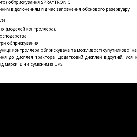
тного) обприскування SPRAYTRONIC
ичним відключенням під час заповнення обснового резервуару
ся
ня (моделей контроллера).
господарства.
три обприскування
ункції контроллера обприскувача та можливості супутникової наві
я до дисплея трактора. Додатковий дисплей відсутній. Уся і
 марки. Він є сумісним із GPS.