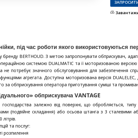
ЗАПРОСИТИ
Завантажи
ійки, під час роботи якого використовуються пе
у бренду BERTHOUD. З метою запропонувати обприскувач, адап
операційною системою DUALMATIC та її моторизованою версією DUA
на не потребує значного обслуговування для забезпечення сп
 функціями агрегата. Доступна моторизована версія DUALELEC, д
о за обприскування оператора приготування суміші та промиван
ивідуального» обприскувача VANTAGE
осподарства залежно від поверхні, що обробляється, типу к
ами (подвійне складання) або осьова штанга з 3 сталевими аб
 літрів.
цій та послуг:
ті розпилення