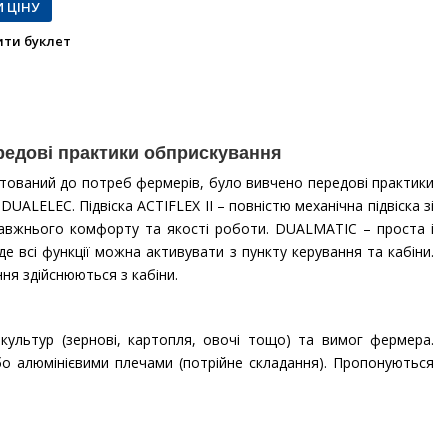
 ЦІНУ
ти буклет
редові практики обприскування
тований до потреб фермерів, було вивчено передові практики
LELEC. Підвіска ACTIFLEX II – повністю механічна підвіска зі
равжнього комфорту та якості роботи. DUALMATIC – проста і
е всі функції можна активувати з пункту керування та кабіни.
ня здійснюються з кабіни.
ультур (зернові, картопля, овочі тощо) та вимог фермера.
о алюмінієвими плечами (потрійне складання). Пропонуються