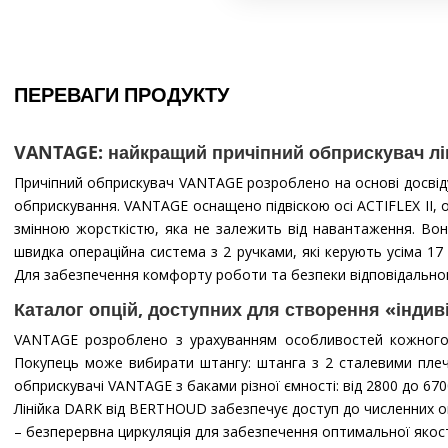
ПЕРЕВАГИ ПРОДУКТУ
VANTAGE: найкращий причіпний обприскувач лін
Причіпний обприскувач VANTAGE розроблено на основі досвід
обприскування. VANTAGE оснащено підвіскою осі ACTIFLEX II, 
змінною жорсткістю, яка не залежить від навантаження. Во
швидка операційна система з 2 ручками, які керують усіма 17
Для забезпечення комфорту роботи та безпеки відповідальног
Каталог опцій, доступних для створення «інд
VANTAGE розроблено з урахуванням особливостей кожного г
Покупець може вибирати штангу: штанга з 2 сталевими плеч
обприскувачі VANTAGE з баками різної ємності: від 2800 до 6700
Лінійка DARK від BERTHOUD забезпечує доступ до численних оп
– безперервна циркуляція для забезпечення оптимальної якос