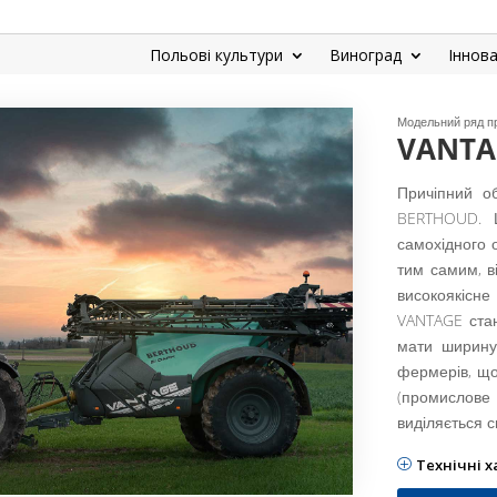
Польові культури
Виноград
Іннова
Модельний ряд пр
VANTA
Причіпний о
BERTHOUD. Ц
самохідного 
тим самим, в
високоякісне
VANTAGE стан
мати ширину
фермерів, що
(промислове 
виділяється 
Технічні 